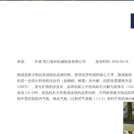
来源:
|
作者:
营口泰科机械制造有限公司
|
发布时间:
2026-04-16
|
烧成是耐火制品形成稳定晶相结构、获得优异性能的核心工序，烧成曲线（温
的进一步排出和有机结合剂（如糊精、树脂）的分解，此阶段需缓慢升温（≤
1200℃），发生矿物初步反应，如高铝矾土中的高岭石分解为莫来石（3Al₂O
保温 2-6 小时，使晶粒长大并形成连续的晶界结构，不同材质耐火制品的高温烧成温度差
程中需控制窑内气氛，氧化气氛（过剩空气系数 1.1-1.2）有利于有