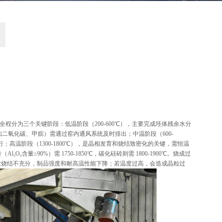
程分为三个关键阶段：低温阶段（200-600℃），主要完成坯体残余水分
二氧化碳、甲烷）需通过窑内通风系统及时排出；中温阶段（600-
进行；高温阶段（1300-1800℃），是晶相发育和烧结致密化的关键，需恒温
₃含量≥90%）需 1750-1850℃，碳化硅砖则需 1800-1900℃。烧成过
导致烧结不充分，制品强度和耐高温性能下降；若温度过高，会造成晶粒过