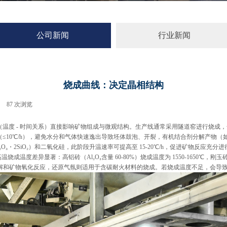
公司新闻
行业新闻
烧成曲线：决定晶相结构
87
次浏览
|
度 - 时间关系）直接影响矿物组成与微观结构。生产线通常采用隧道窑进行烧成，全
10℃/h），避免水分和气体快速逸出导致坯体鼓泡、开裂，有机结合剂分解产物（如
₃・2SiO₂）和二氧化硅，此阶段升温速率可提高至 15-20℃/h，促进矿物反应充分
异显著：高铝砖（Al₂O₃含量 60-80%）烧成温度为 1550-1650℃，刚玉砖（Al₂O
机物分解和矿物氧化反应，还原气氛则适用于含碳耐火材料的烧成。若烧成温度不足，会