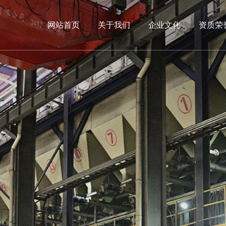
网站首页
关于我们
企业文化
资质荣